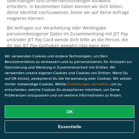
übermäßigen und unverhältnismäßigen Aufwand
erfordern. In bestimmten Fällen können wir dich bitten,
deine Identität nachzuweisen, bevor wir auf deine Anfrage
reagieren können.
Bei Anfragen zur Verarbeitung oder Weitergabe
personenbezogener Daten im Zusammenhang mit JET Pay
und/oder JET Pay Card wende dich bitte an die Person, die
dir das JET Pay-Guthaben gewährt (das kann dein
Arbeitgeber, Geschäftspartner usw. sein). Dies ist
Wir verwenden Cookies und andere Technologien, um Dein
erforderlich, da JET und die Person, die dir das Guthaben
Benutzererlebnis zu verbessern und zu personalisieren, für Analysen zur
gewährt, eine separate Verantwortung für die Verarbeitung
Optimierung und Werbung in Zusammenarbeit mit Dritten. Wir
und den Schutz deiner personenbezogenen Daten haben.
verwenden unsere eigenen Cookies und Cookies von Dritten. Wenn Du
Solltest du weitere Fragen oder Beschwerden in Bezug auf
auf OK klickst, akzeptierst Du die Verwendung aller Cookies. Wir setzen
immer notwendige Cookies. Wähle
die Verarbeitung deiner personenbezogenen Daten haben,
Einstellungen verwalten
, um zu
entscheiden, welche Cookies Du akzeptieren möchtest, um Deine
kontaktieren wir dich gerne. Wir würden uns auch über
Präferenzen anzupassen und um weitere Informationen zu finden.
Tipps oder Vorschläge zur Verbesserung unserer Erklärung
freuen.
OK
Sicherheit
JET nimmt den Schutz personenbezogener Daten sehr ernst
Essentielle
und daher ergreifen wir angemessene Maßnahmen, um
deine personenbezogenen Daten vor Missbrauch, Verlust,